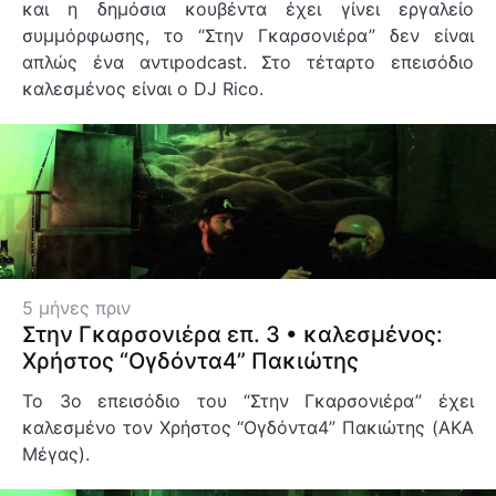
και η δημόσια κουβέντα έχει γίνει εργαλείο
συμμόρφωσης, το “Στην Γκαρσονιέρα” δεν είναι
απλώς ένα αντιpodcast. Στο τέταρτο επεισόδιο
καλεσμένος είναι ο DJ Rico.
5 μήνες πριν
Στην Γκαρσονιέρα επ. 3 • καλεσμένος:
Χρήστος “Ογδόντα4” Πακιώτης
Το 3ο επεισόδιο του “Στην Γκαρσονιέρα” έχει
καλεσμένο τον Χρήστος “Ογδόντα4” Πακιώτης (AKA
Mέγας).