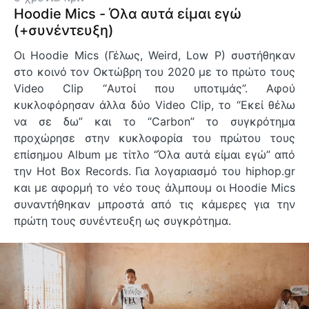
Hoodie Mics - Όλα αυτά είμαι εγώ
(+συνέντευξη)
Οι Hoodie Mics (Γέλως, Weird, Low P) συστήθηκαν
στο κοινό τον Οκτώβρη του 2020 µε το πρώτο τους
Video Clip “Αυτοί που υποτιµάς”. Αφού
κυκλοφόρησαν άλλα δύο Video Clip, το “Εκεί θέλω
να σε δω” και το “Carbon” το συγκρότηµα
προχώρησε στην κυκλοφορία του πρώτου τους
επίσηµου Album µε τίτλο “Όλα αυτά είµαι εγώ” από
την Hot Box Records. Για λογαριασμό του hiphop.gr
και με αφορμή το νέο τους άλμπουμ oι Hoodie Mics
συναντήθηκαν μπροστά από τις κάμερες για την
πρώτη τους συνέντευξη ως συγκρότημα.