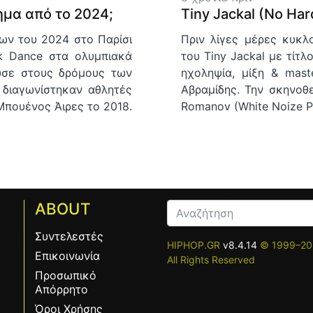
Tiny Jackal (No Har
ημα από το 2024;
Πριν λίγες μέρες κυκ
ων του 2024 στο Παρίσι
του Tiny Jackal με τίτλ
ak Dance στα ολυμπιακά
ηχοληψία, μίξη & mast
ύσε στους δρόμους των
Αβραμίδης. Την σκηνοθε
 διαγωνίστηκαν αθλητές
Romanov (White Noize P
πουένος Άιρες το 2018.
ABOUT
Συντελεστές
HIPHOP.GR
v8.4.14
© 1999–20
Επικοινωνία
All Rights Reserved
Προσωπικό
Απόρρητο
Όροι Χρήσης