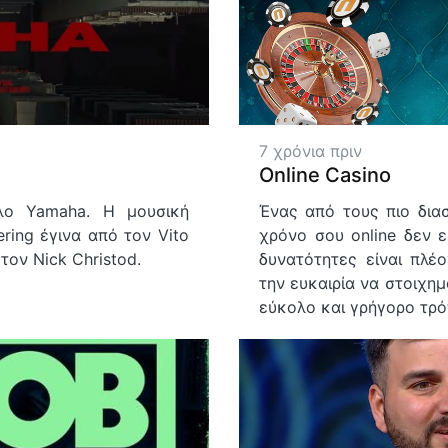
7 χρόνια πριν
Online Casino
λο Yamaha. Η μουσική
Ένας από τους πιο δια
ering έγινα από τον Vito
χρόνο σου online δεν ε
τον Nick Christod.
δυνατότητες είναι πλέ
την ευκαιρία να στοιχημ
εύκολο και γρήγορο τρό