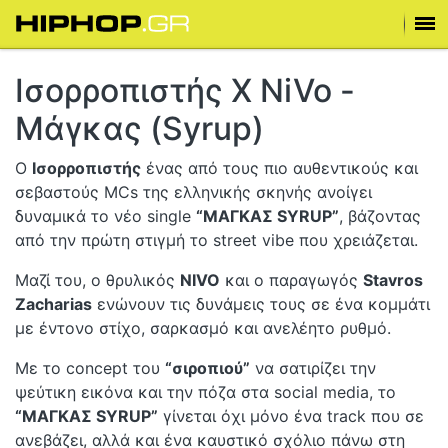
Ισορροπιστής Χ NiVo -
Μάγκας (Syrup)
Ο
Ισορροπιστής
ένας από τους πιο αυθεντικούς και
σεβαστούς MCs της ελληνικής σκηνής ανοίγει
δυναμικά το νέο single
“ΜΑΓΚΑΣ SYRUP”
, βάζοντας
από την πρώτη στιγμή το street vibe που χρειάζεται.
Μαζί του, ο θρυλικός
NIVO
και ο παραγωγός
Stavros
Zacharias
ενώνουν τις δυνάμεις τους σε ένα κομμάτι
με έντονο στίχο, σαρκασμό και ανελέητο ρυθμό.
Με το concept του
“σιροπιού”
να σατιρίζει την
ψεύτικη εικόνα και την πόζα στα social media, το
“ΜΑΓΚΑΣ SYRUP”
γίνεται όχι μόνο ένα track που σε
ανεβάζει, αλλά και ένα καυστικό σχόλιο πάνω στη