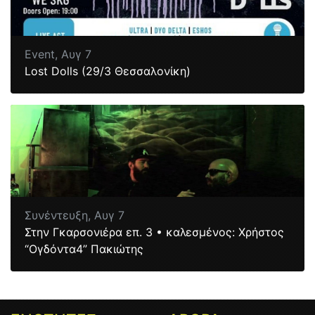
Event,
Αυγ 7
Lost Dolls (29/3 Θεσσαλονίκη)
Συνέντευξη,
Αυγ 7
Στην Γκαρσονιέρα επ. 3 • καλεσμένος: Χρήστος
“Ογδόντα4” Πακιώτης