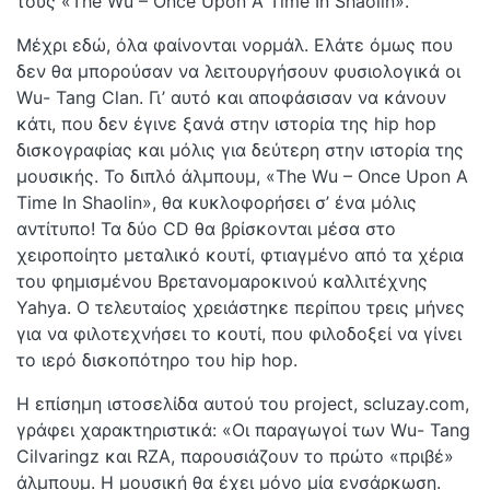
τους «The Wu – Once Upon A Time In Shaolin».
Μέχρι εδώ, όλα φαίνονται νορμάλ. Ελάτε όμως που
δεν θα μπορούσαν να λειτουργήσουν φυσιολογικά οι
Wu- Tang Clan. Γι’ αυτό και αποφάσισαν να κάνουν
κάτι, που δεν έγινε ξανά στην ιστορία της hip hop
δισκογραφίας και μόλις για δεύτερη στην ιστορία της
μουσικής. Το διπλό άλμπουμ, «The Wu – Once Upon A
Time In Shaolin», θα κυκλοφορήσει σ’ ένα μόλις
αντίτυπο! Τα δύο CD θα βρίσκονται μέσα στο
χειροποίητο μεταλικό κουτί, φτιαγμένο από τα χέρια
του φημισμένου Βρετανομαροκινού καλλιτέχνης
Yahya. Ο τελευταίος χρειάστηκε περίπου τρεις μήνες
για να φιλοτεχνήσει το κουτί, που φιλοδοξεί να γίνει
το ιερό δισκοπότηρο του hip hop.
H επίσημη ιστοσελίδα αυτού του project, scluzay.com,
γράφει χαρακτηριστικά: «Οι παραγωγοί των Wu- Tang
Cilvaringz και RZA, παρουσιάζουν το πρώτο «πριβέ»
άλμπουμ. Η μουσική θα έχει μόνο μία ενσάρκωση.