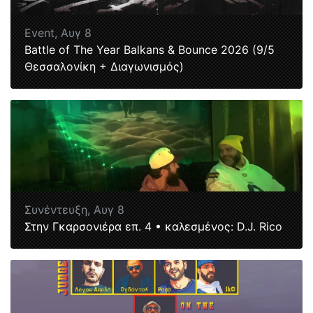
Event,
Αυγ 8
Battle of The Year Balkans & Bounce 2026 (9/5
Θεσσαλονίκη + Διαγωνισμός)
Συνέντευξη,
Αυγ 8
Στην Γκαρσονιέρα επ. 4 • καλεσμένος: D.J. Rico