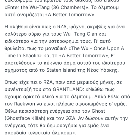
«Enter the Wu-Tang (36 Chambers)». Το άλμπουμ
αυτό ονομάζεται «A Better Tomorrow».
H αλήθεια είναι πως ο RZA, ψάχνει ακριβώς για ένα
καλύτερο αύριο για τους Wu- Tang Clan και
ειδικότερα για την υστεροφημία τους. Γι’ αυτό
θρυλείται πως το μοναδικό «The Wu – Once Upon A
Time In Shaolin» και το «A Better Tomorrow», θ’
αποτελέσουν το κύκνειο άσμα αυτού του ιδιαίτερου
σχήματος από το Staten Island της Νέας Υόρκης.
Οπως είχε πει ο RZA, πριν από μερικούς μήνες, σε
συνέντευξή του στο GRANTLAND: «Νιώθω πως
έχουμε αρκετό υλικό για το άλμπουμ. Απλά θέλω από
τον Raekwon να είναι πλήρως αφοσιωμένος σ’ εμάς.
Θέλω περισσότερη ενέργεια από τον Ghost
(Ghostface Killah) και τον GZA. Αν δώσουν αυτήν την
ενέργεια, τότε θα δημιουργήσω για εμάς ένα
σπουδαίο τελευταίο άλμπουμ».