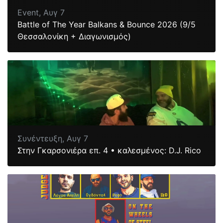
Event,
Αυγ 7
Battle of The Year Balkans & Bounce 2026 (9/5
Θεσσαλονίκη + Διαγωνισμός)
Συνέντευξη,
Αυγ 7
Στην Γκαρσονιέρα επ. 4 • καλεσμένος: D.J. Rico