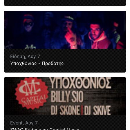
Είδηση,
Αυγ 7
Υποχθόνιος - Προδότης
Event,
Αυγ 7
SWAG Fridays by Capital Music