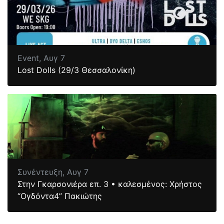
Event,
Αυγ 7
Lost Dolls (29/3 Θεσσαλονίκη)
Συνέντευξη,
Αυγ 7
Στην Γκαρσονιέρα επ. 3 • καλεσμένος: Χρήστος
“Ογδόντα4” Πακιώτης